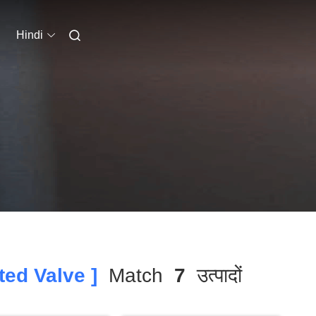
Hindi
ed Valve ]
Match
7
उत्पादों