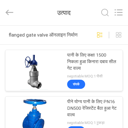
Silk
Road
Enterprise
उत्पाद
Management
Services
Co.,LTD..
All
होम
Rights
Reserved.
flanged gate valve ऑनलाइन निर्माण
उत्पाद
पानी के लिए कक्षा 1500
निकला हुआ किनारा दबाव सील
वीडियो
गेट वाल्व
negotiable MOQ:1 पीसी
हमारे
संपर्क
बारे
पीने योग्य पानी के लिए PN16
में
DN500 रेजिस्टेंट बैठा हुआ गेट
वाल्व
फैक्टरी
negotiable MOQ:1 टुकड़ा